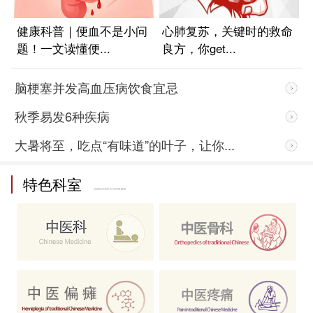
院
健康科普｜便血不是小问
心肺复苏，关键时的救命
题！一文读懂便...
良方，你get...
脑梗塞并发高血压病饮食宜忌
秋季易发6种疾病
大暑将至，吃点“有味道”的叶子，让你...
特色科室
CHARACTERISTIC DEPARTMENT