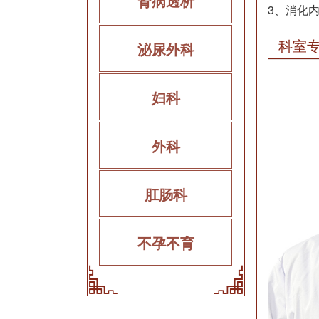
肾病透析
3、消化
科室
泌尿外科
妇科
外科
肛肠科
不孕不育