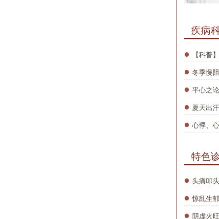
疾病
●
【科普】
●
冬季慢
●
平心之论
●
夏天出
●
心悸、
特色
●
头痛叩
●
惊乱生
●
阴虚火