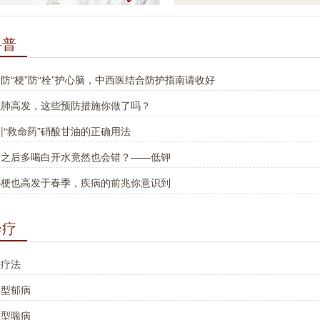
科普
防“梗”防“栓”护心脑，中西医结合防护指南请收好
阻肺高发，这些预防措施你做了吗？
|“救命药”硝酸甘油的正确用法
汗之后多喝白开水竟然也会错？——低钾
心梗也高发于春季，疾病的前兆你意识到
诊疗
头疗法
郁型郁病
旺型喘病