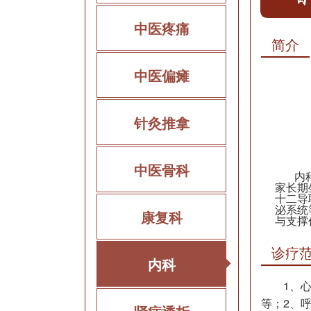
中医疼痛
简介
中医偏瘫
针灸推拿
中医骨科
内科作
家长期
十二导
泌系统
康复科
与支撑
诊疗
内科
1、
等；2、