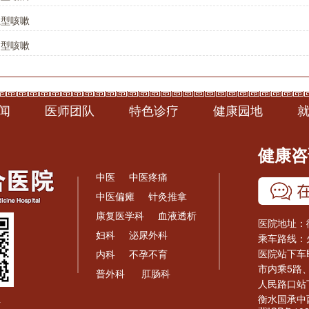
卫型咳嗽
寒型咳嗽
闻
医师团队
特色诊疗
健康园地
健康咨询
中医
中医疼痛
中医偏瘫
针灸推拿
康复医学科
血液透析
医院地址：
妇科
泌尿外科
乘车路线：
医院站下车
内科
不孕不育
市内乘5路、
普外科
肛肠科
人民路口站
衡水国承中
号