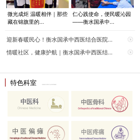
命
微光成炬 温暖相伴｜那些
仁心践使命，便民暖沁园
藏在锦旗里的...
——衡水国承中...
迎新春暖民心！衡水国承中西医结合医院...
情暖社区，健康护航｜衡水国承中西医结...
特色科室
CHARACTERISTIC DEPARTMENT