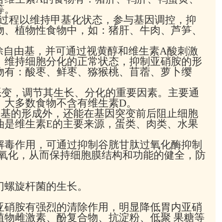
等。
基过程以维持甲基化状态，参与基因调控，抑
物、植物性食物中，如：猪肝、牛肉、芦笋、
除自由基，并可通过视黄醇和维生素A酸刺激
，维持细胞分化的正常状态，抑制亚硝胺的形
物有：酸枣、鲜枣、猕猴桃、苜蓿、萝卜缨
恶变，调节其生长、分化的重要因素。主要通
，大多数食物不含有维生素D。
由基的形成外，还能在基因突变前后阻止细胞
油是维生素E的主要来源，蛋类、肉类、水果
解毒作用，可通过抑制谷胱甘肽过氧化酶抑制
过氧化，从而保持细胞膜结构和功能的健全，防
门螺旋杆菌的生长。
亚硝胺有强烈的清除作用，明显降低胃内亚硝
植物雌激素、酚复合物、抗淀粉、低聚 果糖等