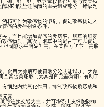
铜、硼、锌、镁、铁含量较低都可能与食管癌
化酶和硝酸盐还原酶的重要组成部分，钼缺乏
。酒精可作为致癌物的溶剂，促进致癌物进入
食管癌的发生创造条件。
有关，而且能增加胃癌的发病率。烟草的烟雾
的致癌物质。其次，烟草中的尼古丁可以促进
中 胆固醇水平明显升高。在某种方式下，高脂
合成。食用大蒜后可使胃酸分泌功能增加。大蒜
，而且富含黄酮醇（尤其是四羟基黄酮）有助于
，有细胞内抗氧化作用，抑制致癌物质形成和
量元素
胞间隙连接交通为主，并可增强上皮细胞防御
含维生素A的食物有：猪肝、鸭肝、鸭蛋黄、