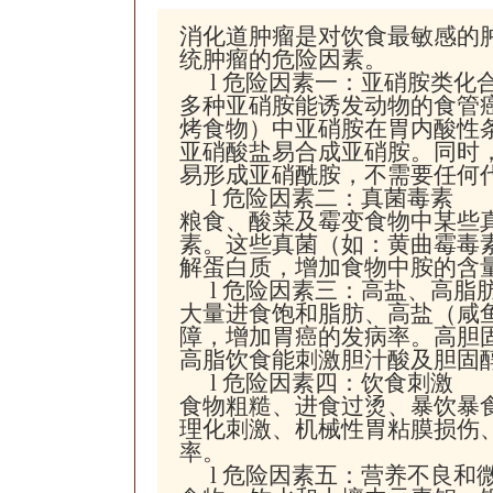
消化道肿瘤是对饮食最敏感的
统肿瘤的危险因素。
l
危险因素一：亚硝胺类化
多种亚硝胺能诱发动物的食管
烤食物）中亚硝胺在胃内酸性
亚硝酸盐易合成亚硝胺。同时，
易形成亚硝酰胺，不需要任何
l
危险因素二：真菌毒素
粮食、酸菜及霉变食物中某些
素。这些真菌（如：黄曲霉毒
解蛋白质，增加食物中胺的含
l
危险因素三：高盐、高脂
大量进食饱和脂肪、高盐（咸
障，增加胃癌的发病率。高胆
高脂饮食能刺激胆汁酸及胆固
l
危险因素四：饮食刺激
食物粗糙、进食过烫、暴饮暴
理化刺激、机械性胃粘膜损伤
率。
l
危险因素五：营养不良和