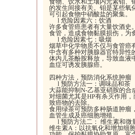
食物、饮水和土壤内元素钼、
的发生间接有关。钼是某些氧
可引起食物中硝酸盐的聚集。
l
危险因素六：饮酒
许多食管癌患者有大量饮酒史
食管，造成食物黏膜损伤，为
l
危险因素七：吸烟
烟草中化学物质不仅与食管癌
中含有多种对胰腺器官特异性
体内儿茶酚胺释放，导致血液
血症可诱发胰腺癌。
四种方法，预防消化系统肿瘤
l
预防方法一：调味品和茶
大蒜能抑制N-乙基亚硝胺的
对细菌尤其是HP有杀灭作用
致癌物的去除。
食用绿茶可预防多种肠道肿瘤
血管生成及癌细胞增殖。
l
预防方法二： 维生素和微
维生素A：以抗氧化和增加细
功能，保护黏膜协助复原。富