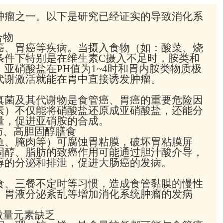
肿瘤之一。以下是研究已经证实的导致消化系
合物
癌、胃癌等疾病。当摄入食物（如：酸菜、烧
条件下特别是在维生素C摄入不足时，胺类和
亚硝酸盐在PH值为1~4时和胃内胺类物质极
代谢激活就能在胃中直接诱发肿瘤。
真菌及其代谢物是食管癌、胃癌的重要危险因
素）不仅能将硝酸盐还原成亚硝酸盐，还能分
量，促进亚硝胺的合成。
肪、高胆固醇膳食
鱼、腌肉等）可腐蚀胃粘膜，破坏胃粘膜屏
固醇、脂肪的致癌作用可能通过胆汁酸介导，
醇的分泌和排泄，促进大肠癌的发病。
食、三餐不定时等习惯，造成食管黏膜的慢性
、胃液分泌紊乱等增加消化系统肿瘤的发病
微量元素缺乏