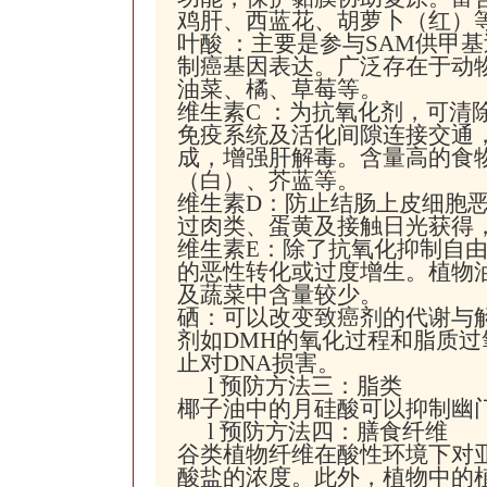
鸡肝、西蓝花、胡萝卜（红）
叶酸 ：主要是参与SAM供甲
制癌基因表达。广泛存在于动
油菜、橘、草莓等。
维生素C ：为抗氧化剂，可清
免疫系统及活化间隙连接交通
成，增强肝解毒。含量高的食
（白）、芥蓝等。
维生素D：防止结肠上皮细胞
过肉类、蛋黄及接触日光获得
维生素E：除了抗氧化抑制自
的恶性转化或过度增生。植物
及蔬菜中含量较少。
硒：可以改变致癌剂的代谢与
剂如DMH的氧化过程和脂质
止对DNA损害。
l
预防方法三：脂类
椰子油中的月硅酸可以抑制幽
l
预防方法四：膳食纤维
谷类植物纤维在酸性环境下对
酸盐的浓度。此外，植物中的