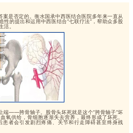
答案是否定的。
衡水国承中西医结合医院多年来一直从
造性的提出和运用中西医结合
“七联疗法”，帮助众多股
生活。
上端
——胯骨轴子。
股骨头坏死
就是这个
“
胯骨轴子
”坏
少血氧供给，骨细胞逐渐失去营养，最终形成了坏死。
后患者会引发剧烈疼痛、关节和行走障碍
甚至终身残