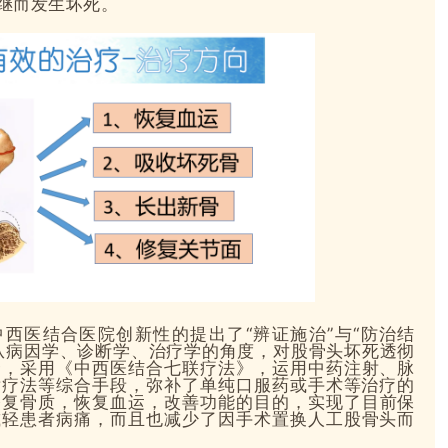
继而发生坏死。
中西医结合医院创新性的提出了
“辨证施治”与“防治结
从病因学、诊断学、治疗学的角度，对股骨头坏死透彻
合，采用《中西医结合七联疗法》，运用中药注射、脉
射疗法等综合手段，弥补了单纯口服药或手术等治疗的
修复骨质，恢复血运，改善功能的目的，
实现了
目前保
减轻患者病痛，而且也减少了因手术置换人工股骨头而