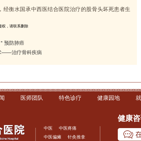
，经
衡水国承中西医结合医院
治疗的股骨头坏死患者生
侵权，请联系删除
气＂预防肺癌
术——治疗骨科疾病
闻
医师团队
特色诊疗
健康园地
健康咨询
中医
中医疼痛
中医偏瘫
针灸推拿