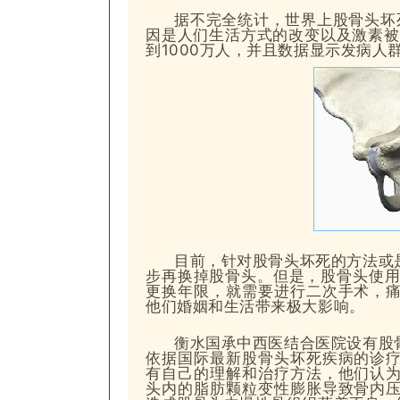
据不完全统计，世界上股骨头坏
因是人们生活方式的改变以及激素被
到1000万人，并且数据显示发病人
目前，针对股骨头坏死的方法或
步再换
掉股骨头。但是，股骨头使
更换年限，就需要进行二次手术，
他们婚姻和生活带来极大影响。
衡水国承中西医结合医院设有股
依据国际最新股骨头坏死疾病的诊
有自己的
理解和治疗方法
，他们认
头内的脂肪颗粒变性膨胀导致骨内