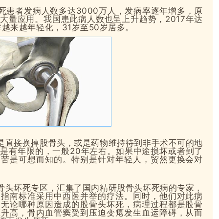
死患者发病人数多达
3000万人，发病率逐年增多，原
大量应用。我国患此病人数也呈上升趋势，2017年达
群越来越年轻化，31岁至50岁居多。
是直接换掉股骨头，或是药物维持待到非手术不可的地
用是有年限的，一般
20年左右。如果中途损坏或者到了
痛苦是可想而知的。特别是针对年轻人，贸然更换会对
骨头坏死专区，汇集了国内精研股骨头坏死病的专家，
疗指南标准采用中西医并举的疗法。同时，他们对此病
为
无论哪种原因造成的股骨头坏死，病理过程都是股骨
压升高，骨内血管窦受到压迫变瘪发生血运障碍，从而