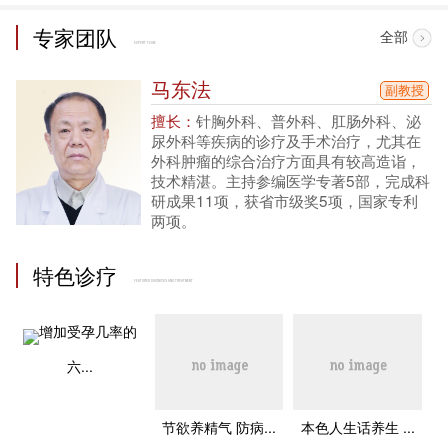
专家团队
全部
EXPERT TEAM
马东法
副教授
擅长：
针胸外科、普外科、肛肠外科、泌
尿外科等疾病的诊疗及手术治疗，尤其在
外科肿瘤的综合治疗方面具有较高造诣，
技术精湛。主持参编医学专著5部，完成科
研成果11项，获省市级奖5项，国家专利
两项。
特色诊疗
FEATURED DIAGNOSIS AND TREATMENT
增加受孕几率的
六...
节欲养精气 防病...
本色人生话养生 ...